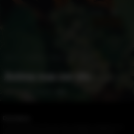
MENÚ
TIENDA ONLINE
INICIO / VINOS / ÀNIMA NUA COR VIU
Ànima nua cor viu
D.O. CONCA DE
ECO
BARBERÀ | D.O. PENEDÈS |
De la tierra.
Los Ànima Nua Cor Viu son vinos ecológicos, tratados en la
viña únicamente con azufre y cobre. Desde la Conca de