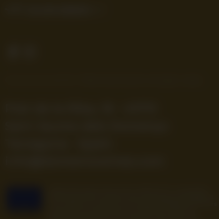
Cellers Domenys © 2022
·
Política de privacitat, nota legal i cookies
Prat de la Riba, 18 · 43713
Sant Jaume dels Domenys
Tarragona · Spain
info@domeniowines.com
Cellers Domenys i Secció de crèdit S.C.C.L. ha estado
beneficiaria del Fondo Europeo de Desarrollo Regional
cuyo objetivo es mejorar la competitividad de las Pymes
y gracias al cual ha puesto en marcha un Plan de
Internacionalización con el objetivo de mejorar su